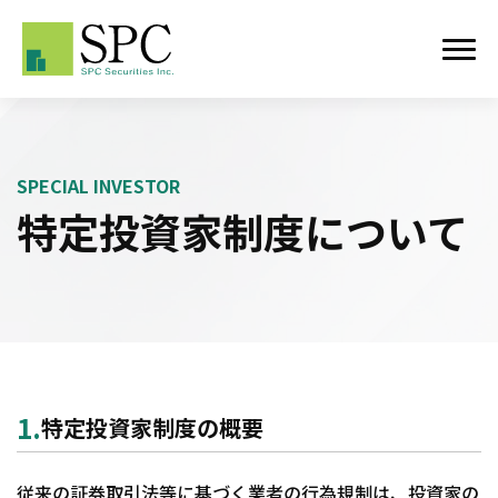
トップページ
SPECIAL INVESTOR
事業概要
特定投資家制度に
ついて
私募の取扱業務
有価証券等の媒介
ファンド アレンジメント業務
ファイナンシャル アドバイザリー業務
1.
特定投資家制度の概要
アセットマネジメント業務
従来の証券取引法等に基づく業者の行為規制は、投資家の