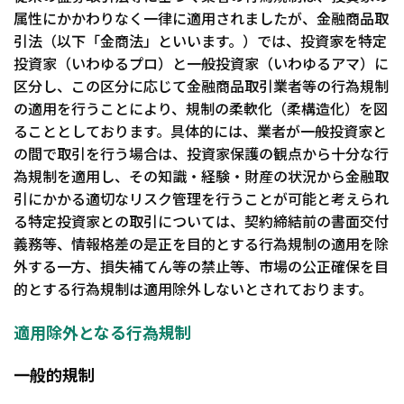
属性にかかわりなく一律に適用されましたが、金融商品取
会社案内
引法（以下「金商法」といいます。）では、投資家を特定
投資家（いわゆるプロ）と一般投資家（いわゆるアマ）に
採用情報
区分し、この区分に応じて金融商品取引業者等の行為規制
の適用を行うことにより、規制の柔軟化（柔構造化）を図
お問い合わせ
ることとしております。具体的には、業者が一般投資家と
の間で取引を行う場合は、投資家保護の観点から十分な行
その他
為規制を適用し、その知識・経験・財産の状況から金融取
引にかかる適切なリスク管理を行うことが可能と考えられ
る特定投資家との取引については、契約締結前の書面交付
義務等、情報格差の是正を目的とする行為規制の適用を除
外する一方、損失補てん等の禁止等、市場の公正確保を目
的とする行為規制は適用除外しないとされております。
適用除外となる行為規制
一般的規制